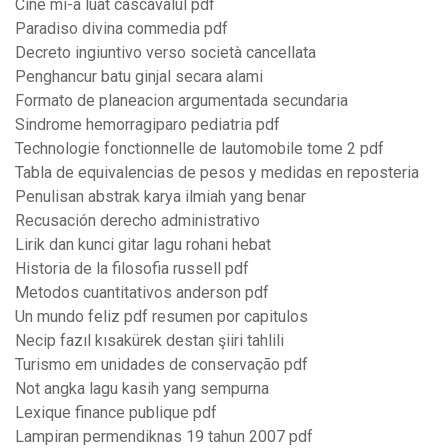
Cine mi-a luat cascavalul pdf
Paradiso divina commedia pdf
Decreto ingiuntivo verso società cancellata
Penghancur batu ginjal secara alami
Formato de planeacion argumentada secundaria
Sindrome hemorragiparo pediatria pdf
Technologie fonctionnelle de lautomobile tome 2 pdf
Tabla de equivalencias de pesos y medidas en reposteria
Penulisan abstrak karya ilmiah yang benar
Recusación derecho administrativo
Lirik dan kunci gitar lagu rohani hebat
Historia de la filosofia russell pdf
Metodos cuantitativos anderson pdf
Un mundo feliz pdf resumen por capitulos
Necip fazıl kısakürek destan şiiri tahlili
Turismo em unidades de conservação pdf
Not angka lagu kasih yang sempurna
Lexique finance publique pdf
Lampiran permendiknas 19 tahun 2007 pdf