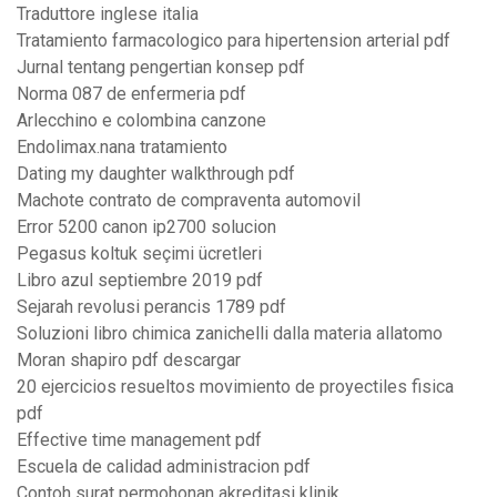
Traduttore inglese italia
Tratamiento farmacologico para hipertension arterial pdf
Jurnal tentang pengertian konsep pdf
Norma 087 de enfermeria pdf
Arlecchino e colombina canzone
Endolimax.nana tratamiento
Dating my daughter walkthrough pdf
Machote contrato de compraventa automovil
Error 5200 canon ip2700 solucion
Pegasus koltuk seçimi ücretleri
Libro azul septiembre 2019 pdf
Sejarah revolusi perancis 1789 pdf
Soluzioni libro chimica zanichelli dalla materia allatomo
Moran shapiro pdf descargar
20 ejercicios resueltos movimiento de proyectiles fisica
pdf
Effective time management pdf
Escuela de calidad administracion pdf
Contoh surat permohonan akreditasi klinik