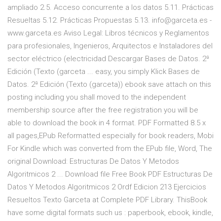
ampliado 2.5. Acceso concurrente a los datos 5.11. Prácticas
Resueltas 5.12. Prácticas Propuestas 5.13. info@garceta.es -
www.garceta.es Aviso Legal: Libros técnicos y Reglamentos
para profesionales, Ingenieros, Arquitectos e Instaladores del
sector eléctrico (electricidad Descargar Bases de Datos. 2ª
Edición (Texto (garceta ... easy, you simply Klick Bases de
Datos. 2ª Edición (Texto (garceta)) ebook save attach on this
posting including you shall moved to the independent
membership source after the free registration you will be
able to download the book in 4 format. PDF Formatted 8.5 x
all pages,EPub Reformatted especially for book readers, Mobi
For Kindle which was converted from the EPub file, Word, The
original Download: Estructuras De Datos Y Metodos
Algoritmicos 2 ... Download file Free Book PDF Estructuras De
Datos Y Metodos Algoritmicos 2 Ordf Edicion 213 Ejercicios
Resueltos Texto Garceta at Complete PDF Library. ThisBook
have some digital formats such us : paperbook, ebook, kindle,