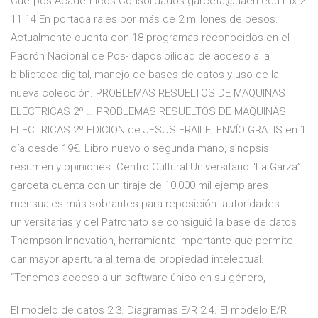
Cuerpos Académicos Consolidados garceta@uaeh.edu.mx 2
11 14 En portada rales por más de 2 millones de pesos.
Actualmente cuenta con 18 programas reconocidos en el
Padrón Nacional de Pos- daposibilidad de acceso a la
biblioteca digital, manejo de bases de datos y uso de la
nueva colección. PROBLEMAS RESUELTOS DE MAQUINAS
ELECTRICAS 2º … PROBLEMAS RESUELTOS DE MAQUINAS
ELECTRICAS 2º EDICION de JESUS FRAILE. ENVÍO GRATIS en 1
día desde 19€. Libro nuevo o segunda mano, sinopsis,
resumen y opiniones. Centro Cultural Universitario “La Garza”
garceta cuenta con un tiraje de 10,000 mil ejemplares
mensuales más sobrantes para reposición. autoridades
universitarias y del Patronato se consiguió la base de datos
Thompson Innovation, herramienta importante que permite
dar mayor apertura al tema de propiedad intelectual.
“Tenemos acceso a un software único en su género,
El modelo de datos 2.3. Diagramas E/R 2.4. El modelo E/R