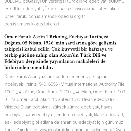
BÖLÜMÜ boĞazİÇİ Ünİversİtesİ tÜrk dİlİ ve edebİyati bÖlÜmÜ
eskİ tÜrk edebİyati yÜksek lİsans sinavi okuma lİstesİ akün,
Ömer faruk. cdn.islamansiklopedisi.org.tr
cdn.islamansiklopedisi.org.tr
Ömer Faruk Akün Türkolog, Edebiyat Tarihçisi.
Doğum. 05 Nisan, 1926. ­min şartlarına göre gelişmiş
takipçisi kabul edilir. Çok kuvvetli bir hafızaya ve
terkip gücüne sahip olan Akün’ün Türk Dili ve
Edebiyatı dergisinde yayımlanan makaleleri de
birbirinden önemlidir.
Ömer Faruk Akün yazarına ait tüm eserleri ve kitapları
inceleyebilirsiniz. 54016056 - Virtual International Authority File
100 1 _ ‎‡a Akün, Ömer Faruk ‏ 100 1 _ ‎‡a Akün, Ömer Faruk. 100
0 _ ‎‡a Ömer Faruk Akün ‏ ‎‡c auteur turc ‏ Divan edebiyatı -
Vikipedi Divan edebiyatı, yüksek zümre edebiyatı, havas
edebiyatı, saray edebiyatı, enderun edebiyatı, klasik edebiyat,
eski edebiyat gibi adlarla da anılan bu edebiyat için günümüz
Türkiye'sindeki en yaygın olarak kullanılan adlardan birisi "Divan