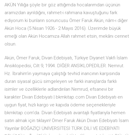
AKÜN Yıllığa şöyle bir göz attığımda hocalarımdan üçünün
aramızdan ayrıldığını, rahmet-i rahmana kavuştuğunu fark
ediyorum ki bunların sonuncusu Ömer Faruk Akün, nâm-ı diğer
Akün Hoca (5 Nisan 1926 - 2 Mayıs 2016). Üzerimde büyük
emeği olan Akün Hocamıza Allah rahmet etsin, mekânı cennet
olsun.
Akün, Ömer Faruk, Divan Edebiyatı, Türkiye Diyanet Vakfı İslam
Ansiklopedisi, Cilt 9, 1994. DİĞER ANSİKLOPEDİLER. Nemrut.
Hz. İbrahim’in yaymaya çalıştığı tevhid inancının karşısında
duran siyasal gücü simgeleyen ve farklı inanışlarda farklı
isimler ve özelliklerle adlandırılan Nemrud, efsanevi bir
karakter Divan Edebiyatı | bkmkitap.com Divan Edebiyatı en
uygun fiyat, hızlı kargo ve kapıda ödeme seçenekleriyle
bkmkitap.com’da. Divan Edebiyatı avantajlı fiyatlarıyla hemen
satın almak için tıklayın! Ömer Faruk Akün Divan Edebiyatı İsam
Yayınlar BOĞAZİÇİ ÜNİVERSİTESİ TÜRK DİLİ VE EDEBİYATI