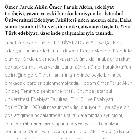
Ömer Faruk Akün Ömer Faruk Akün, edebiyat
tarihçisi, yazar ve eski bir akademisyendir. İstanbul
Üniversitesi Edebiyat Fakültesi'nden mezun oldu. Daha
sonra İstanbul Üniversitesi'nde çalışmaya başladı. Yeni
Türk edebiyatı üzerinde çalışmalarıyla tanındı.
Fitnat Zübeyde Hanım - EDEBİYAT / Divan Şiiri ve Şairler ...
Edebiyat tarihimizde Fitnat’ın kocası Derviş Mehmet Efendi ile
olan evliliğinde pek mesut yaşamadığına dair intibalar bırakan
çok sayıda imalı yazı vardır. Buna rağmen Ömer Faruk Akün’ün
belirttiğine göre Fitnat Hanım’ın şiirlerinde böyle bir intiba
bırakacak ibareler bulanmamaktadır. Hocam Ömer Faruk Akün
On beş Temmuz şehitlerine ithaf… Önümde İstanbul
Üniversitesi, Edebiyat Fakültesi, Türk Dili ve Edebiyatı
Bölümü’nün 1990 yılı mezuniyet yıllığı duruyor. Yıllığa şöyle bir
göz attığımda hocalarımdan üçünün aramızdan ayrıldığını,
rahmet-i rahmana kavuştuğunu fark ediyorum ki bunların
sonuncusu Ömer Faruk Akün, nâm-ı diğer Akün Hoca (5 Nisan