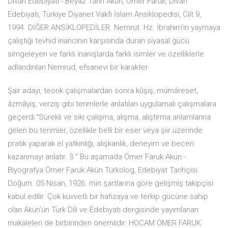
Divan Edebiyatı - Beyaz Tarih Akün, Ömer Faruk, Divan
Edebiyatı, Türkiye Diyanet Vakfı İslam Ansiklopedisi, Cilt 9,
1994. DİĞER ANSİKLOPEDİLER. Nemrut. Hz. İbrahim’in yaymaya
çalıştığı tevhid inancının karşısında duran siyasal gücü
simgeleyen ve farklı inanışlarda farklı isimler ve özelliklerle
adlandırılan Nemrud, efsanevi bir karakter
Şair adayı, teorik çalışmalardan sonra kûşiş, mümâreset,
âzmâyiş, verziş gibi terimlerle anlatılan uygulamalı çalışmalara
geçerdi.“Sürekli ve sıkı çalışma, alışma, alıştırma anlamlarına
gelen bu terimler, özellikle belli bir eser veya şiir üzerinde
pratik yaparak el yatkınlığı, alışkanlık, deneyim ve beceri
kazanmayı anlatır. 3 ” Bu aşamada Ömer Faruk Akün -
Biyografya Ömer Faruk Akün Türkolog, Edebiyat Tarihçisi.
Doğum. 05 Nisan, 1926. ­min şartlarına göre gelişmiş takipçisi
kabul edilir. Çok kuvvetli bir hafızaya ve terkip gücüne sahip
olan Akün’ün Türk Dili ve Edebiyatı dergisinde yayımlanan
makaleleri de birbirinden önemlidir. HOCAM ÖMER FARUK