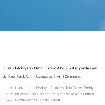
Divan Edebiyatı - Ömer Faruk Akün | kitapyurdu.com
Ömer Faruk Akün - Biyografya
3 Comments
İstanbul Üniversitesi Edebiyat Fakültesi Türk Dili ve Edebiyatı
Bölümünü Alman Filolojisinden de bir sertifika alarak bitirdi
(1947). Mezuniyet tezi “Dede Korkut